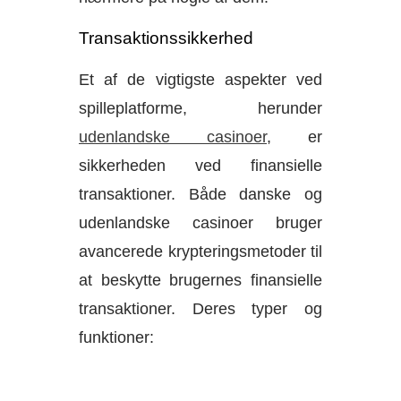
Transaktionssikkerhed
Et af de vigtigste aspekter ved
spilleplatforme, herunder
udenlandske casinoer
,
er
sikkerheden ved finansielle
transaktioner. Både danske og
udenlandske casinoer bruger
avancerede krypteringsmetoder til
at beskytte brugernes finansielle
transaktioner. Deres typer og
funktioner: