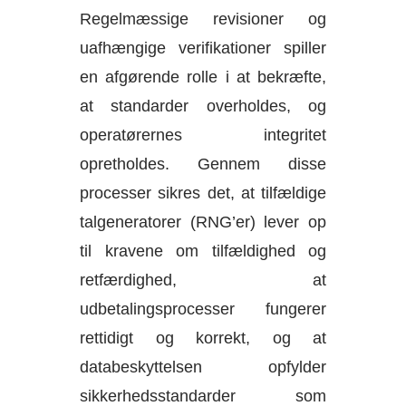
Regelmæssige revisioner og
uafhængige verifikationer spiller
en afgørende rolle i at bekræfte,
at standarder overholdes, og
operatørernes integritet
opretholdes. Gennem disse
processer sikres det, at tilfældige
talgeneratorer (RNG’er) lever op
til kravene om tilfældighed og
retfærdighed, at
udbetalingsprocesser fungerer
rettidigt og korrekt, og at
databeskyttelsen opfylder
sikkerhedsstandarder som