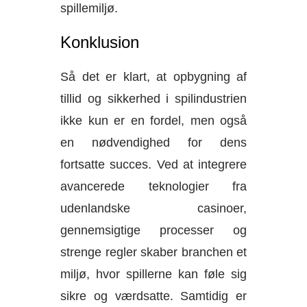
spillemiljø.
Konklusion
Så det er klart, at opbygning af
tillid og sikkerhed i spilindustrien
ikke kun er en fordel, men også
en nødvendighed for dens
fortsatte succes. Ved at integrere
avancerede teknologier fra
udenlandske casinoer,
gennemsigtige processer og
strenge regler skaber branchen et
miljø, hvor spillerne kan føle sig
sikre og værdsatte. Samtidig er