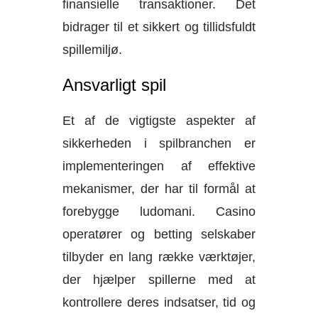
finansielle transaktioner. Det
bidrager til et sikkert og tillidsfuldt
spillemiljø.
Ansvarligt spil
Et af de vigtigste aspekter af
sikkerheden i spilbranchen er
implementeringen af effektive
mekanismer, der har til formål at
forebygge ludomani. Casino
operatører og betting selskaber
tilbyder en lang række værktøjer,
der hjælper spillerne med at
kontrollere deres indsatser, tid og