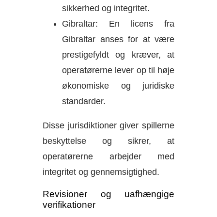
sikkerhed og integritet.
Gibraltar: En licens fra
Gibraltar anses for at være
prestigefyldt og kræver, at
operatørerne lever op til høje
økonomiske og juridiske
standarder.
Disse jurisdiktioner giver spillerne
beskyttelse og sikrer, at
operatørerne arbejder med
integritet og gennemsigtighed.
Revisioner og uafhængige
verifikationer