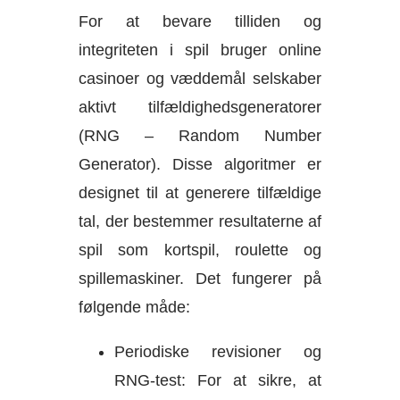
For at bevare tilliden og
integriteten i spil bruger online
casinoer og væddemål selskaber
aktivt tilfældighedsgeneratorer
(RNG – Random Number
Generator). Disse algoritmer er
designet til at generere tilfældige
tal, der bestemmer resultaterne af
spil som kortspil, roulette og
spillemaskiner. Det fungerer på
følgende måde:
Periodiske revisioner og
RNG-test: For at sikre, at