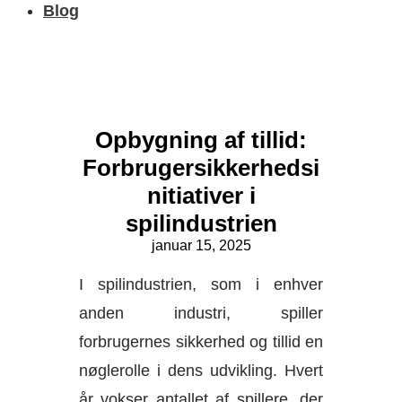
Blog
Opbygning af tillid:
Forbrugersikkerhedsi
nitiativer i
spilindustrien
januar 15, 2025
I spilindustrien, som i enhver
anden industri, spiller
forbrugernes sikkerhed og tillid en
nøglerolle i dens udvikling. Hvert
år vokser antallet af spillere, der