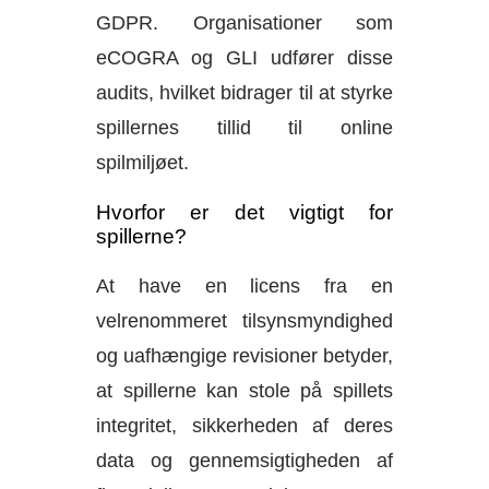
GDPR. Organisationer som
eCOGRA og GLI udfører disse
audits, hvilket bidrager til at styrke
spillernes tillid til online
spilmiljøet.
Hvorfor er det vigtigt for
spillerne?
At have en licens fra en
velrenommeret tilsynsmyndighed
og uafhængige revisioner betyder,
at spillerne kan stole på spillets
integritet, sikkerheden af deres
data og gennemsigtigheden af