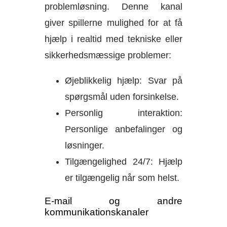
problemløsning. Denne kanal
giver spillerne mulighed for at få
hjælp i realtid med tekniske eller
sikkerhedsmæssige problemer:
Øjeblikkelig hjælp: Svar på
spørgsmål uden forsinkelse.
Personlig interaktion:
Personlige anbefalinger og
løsninger.
Tilgængelighed 24/7: Hjælp
er tilgængelig når som helst.
E-mail og andre
kommunikationskanaler