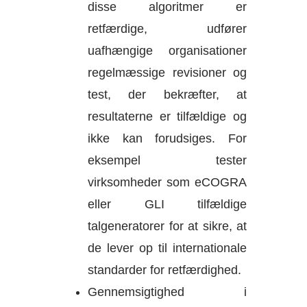
disse algoritmer er
retfærdige, udfører
uafhængige organisationer
regelmæssige revisioner og
test, der bekræfter, at
resultaterne er tilfældige og
ikke kan forudsiges. For
eksempel tester
virksomheder som eCOGRA
eller GLI tilfældige
talgeneratorer for at sikre, at
de lever op til internationale
standarder for retfærdighed.
Gennemsigtighed i