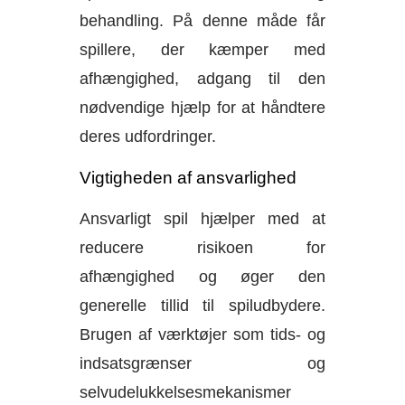
behandling. På denne måde får
spillere, der kæmper med
afhængighed, adgang til den
nødvendige hjælp for at håndtere
deres udfordringer.
Vigtigheden af ansvarlighed
Ansvarligt spil hjælper med at
reducere risikoen for
afhængighed og øger den
generelle tillid til spiludbydere.
Brugen af værktøjer som tids- og
indsatsgrænser og
selvudelukkelsesmekanismer