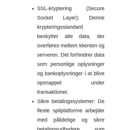
SSL-kryptering (Secure
Socket Layer): Denne
krypteringsstandard
beskytter alle data, der
overføres mellem klienten og
serveren. Det forhindrer data
som personlige oplysninger
og bankoplysninger i at blive
opsnappet under
transaktioner.
Sikre betalingssystemer: De
fleste spilplatforme arbejder
med pålidelige og sikre
betalingsudbydere som