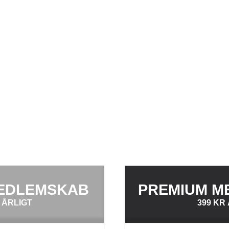
EDLEMSKAB
PREMIUM M
 ÅRLIGT
399 KR