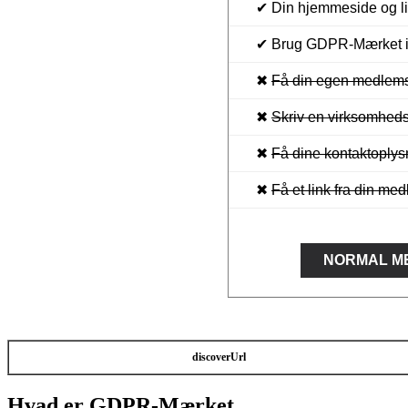
✔ Din hjemmeside og l
✔ Brug GDPR-Mærket i 
✖
Få din egen medlem
✖
Skriv en virksomhed
✖
Få dine kontaktoplysn
✖
Få et link fra din me
NORMAL M
discoverUrl
Hvad er GDPR-Mærket