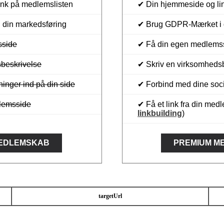
ink på medlemslisten
✔ Din hjemmeside og li
din markedsføring
✔ Brug GDPR-Mærket i 
sside
✔ Få din egen medlems
sbeskrivelse
✔ Skriv en virksomheds
inger ind på din side
✔ Forbind med dine soc
dlemsside
✔ Få et link fra din med
linkbuilding
)
EDLEMSKAB
PREMIUM M
targetUrl