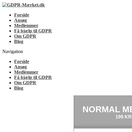
GDPR-Mærket.dk
Vis dine kunder at du støtter GDPR-Mærket
Forside
Ansøg
Medlemmer
Få hjælp til GDPR
Om GDPR
Blog
Navigation
Forside
Ansøg
Medlemmer
Få hjælp til GDPR
Om GDPR
Blog
NORMAL M
199 KR