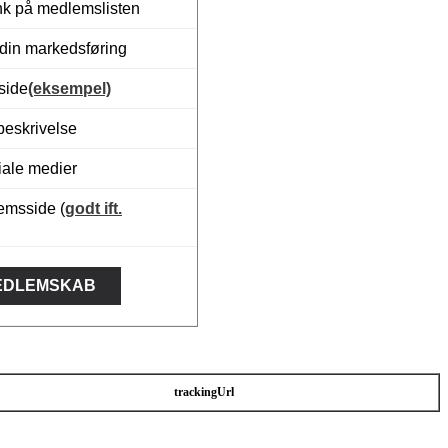
nk på medlemslisten
din markedsføring
side
(eksempel)
beskrivelse
iale medier
lemsside (
godt ift.
EDLEMSKAB
trackingUrl