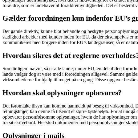
forældre, som er indehaver af forældremyndigheden. Det er bestemt v
Gælder forordningen kun indenfor EU’s g
Det gamle direktiv, kunne blot behandle og beskytte personoplysning
stadighed arbejder med kunder inden for EU, da der eksempelvis er me
kommunikeres med borgere inden for EU’s landegrænser, så er datafor
Hvordan sikres det at reglerne overholdes
Som tidligere nævnt, så er alle lande, under EU, en del af den forordn
lande vælger dog at være med i forordningen alligevel. Samme gælder
virksomhederne for hjælp til meget på en gang. Disse opgaver består a
Hvordan skal oplysninger opbevares?
Det føromtalte tilsyn kan komme uanmeldt på besøg til virksomhed. 
retningslinjer, kan denne få tilsendt et større bødebeløb. For at undgå 
opbevarer personfølsomme oplysninger, hvem de har oplysninger om og 
fra sit skrivebord. Her skal dokumenter med personoplysninger skjul
Oplysninger i mails