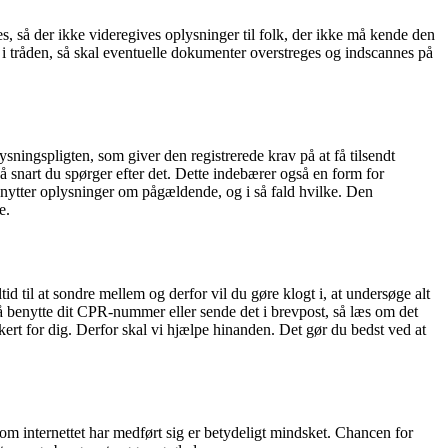
, så der ikke videregives oplysninger til folk, der ikke må kende den
 i tråden, så skal eventuelle dokumenter overstreges og indscannes på
sningspligten, som giver den registrerede krav på at få tilsendt
 snart du spørger efter det. Dette indebærer også en form for
 benytter oplysninger om pågældende, og i så fald hvilke. Den
e.
d til at sondre mellem og derfor vil du gøre klogt i, at undersøge alt
må benytte dit CPR-nummer eller sende det i brevpost, så læs om det
rt for dig. Derfor skal vi hjælpe hinanden. Det gør du bedst ved at
 internettet har medført sig er betydeligt mindsket. Chancen for