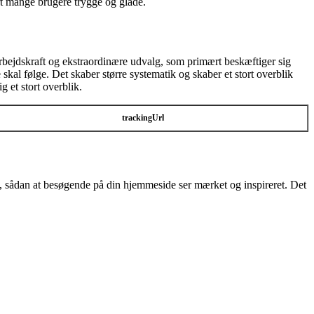
ort mange brugere trygge og glade.
rbejdskraft og ekstraordinære udvalg, som primært beskæftiger sig
l følge. Det skaber større systematik og skaber et stort overblik
g et stort overblik.
trackingUrl
sådan at besøgende på din hjemmeside ser mærket og inspireret. Det