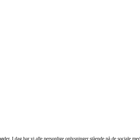
l møder. I dag har vi alle personlige oplysninger stående på de sociale m