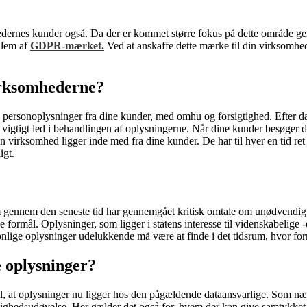
rnes kunder også. Da der er kommet større fokus på dette område genn
dlem af
GDPR-mærket.
Ved at anskaffe dette mærke til din virksomhed
irksomhederne?
e personoplysninger fra dine kunder, med omhu og forsigtighed. Efter da
 vigtigt led i behandlingen af oplysningerne. Når dine kunder besøger d
irksomhed ligger inde med fra dine kunder. De har til hver en tid ret til a
igt.
m gennem den seneste tid har gennemgået kritisk omtale om unødvendig 
formål. Oplysninger, som ligger i statens interesse til videnskabelige -e
nlige oplysninger udelukkende må være at finde i det tidsrum, hvor for
e oplysninger?
l, at oplysninger nu ligger hos den pågældende dataansvarlige. Som nævnt
ghedsudøvelse. Her gælder det også for, hvem der kan give samtykket. 