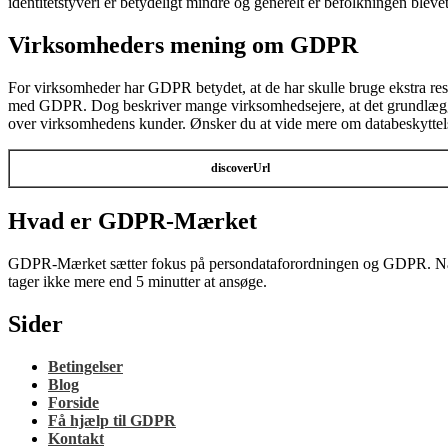
identitetstyveri er betydeligt mindre og generelt er befolkningen ble
Virksomheders mening om GDPR
For virksomheder har GDPR betydet, at de har skulle bruge ekstra res
med GDPR. Dog beskriver mange virksomhedsejere, at det grundlæggende
over virksomhedens kunder. Ønsker du at vide mere om databeskyttel
discoverUrl
Hvad er GDPR-Mærket
GDPR-Mærket sætter fokus på persondataforordningen og GDPR. Når du
tager ikke mere end 5 minutter at ansøge.
Sider
Betingelser
Blog
Forside
Få hjælp til GDPR
Kontakt