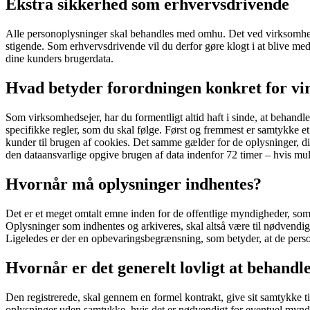
Ekstra sikkerhed som erhvervsdrivende
Alle personoplysninger skal behandles med omhu. Det ved virksomhede
stigende. Som erhvervsdrivende vil du derfor gøre klogt i at blive me
dine kunders brugerdata.
Hvad betyder forordningen konkret for v
Som virksomhedsejer, har du formentligt altid haft i sinde, at behandl
specifikke regler, som du skal følge. Først og fremmest er samtykke et
kunder til brugen af cookies. Det samme gælder for de oplysninger, din v
den dataansvarlige opgive brugen af data indenfor 72 timer – hvis mul
Hvornår må oplysninger indhentes?
Det er et meget omtalt emne inden for de offentlige myndigheder, so
Oplysninger som indhentes og arkiveres, skal altså være til nødvendige 
Ligeledes er der en opbevaringsbegrænsning, som betyder, at de perso
Hvornår er det generelt lovligt at behandl
Den registrerede, skal gennem en formel kontrakt, give sit samtykke ti
oplysninger uden samtykke, hvis det er nødvendigt for eventuel myndi