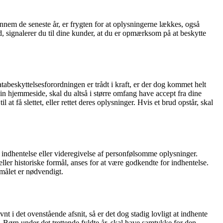
em de seneste år, er frygten for at oplysningerne lækkes, også
, signalerer du til dine kunder, at du er opmærksom på at beskytte
tabeskyttelsesforordningen er trådt i kraft, er der dog kommet helt
in hjemmeside, skal du altså i større omfang have accept fra dine
t få slettet, eller rettet deres oplysninger. Hvis et brud opstår, skal
indhentelse eller videregivelse af personfølsomme oplysninger.
ller historiske formål, anses for at være godkendte for indhentelse.
målet er nødvendigt.
 i det ovenstående afsnit, så er det dog stadig lovligt at indhente
Børn under det trettende fyldte år, skal have samtykke for den