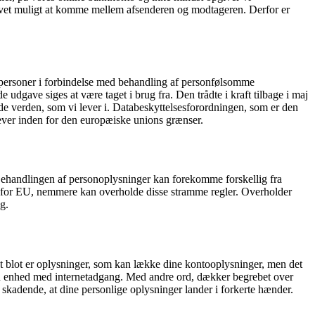
blevet muligt at komme mellem afsenderen og modtageren. Derfor er
ske personer i forbindelse med behandling af personfølsomme
 udgave siges at være taget i brug fra. Den trådte i kraft tilbage i maj
ede verden, som vi lever i. Databeskyttelsesforordningen, som er den
ver inden for den europæiske unions grænser.
. Behandlingen af personoplysninger kan forekomme forskellig fra
den for EU, nemmere kan overholde disse stramme regler. Overholder
g.
 blot er oplysninger, som kan lække dine kontooplysninger, men det
fra en enhed med internetadgang. Med andre ord, dækker begrebet over
skadende, at dine personlige oplysninger lander i forkerte hænder.