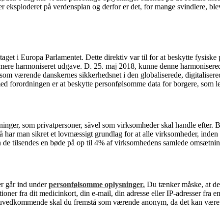
er eksploderet på verdensplan og derfor er det, for mange svindlere, 
dtaget i Europa Parlamentet. Dette direktiv var til for at beskytte fysi
 en mere harmoniseret udgave. D. 25. maj 2018, kunne denne harmoniserede
s som værende danskernes sikkerhedsnet i den globaliserede, digitaliser
d forordningen er at beskytte personfølsomme data for borgere, som le
ysninger, som privatpersoner, såvel som virksomheder skal handle efter
, så har man sikret et lovmæssigt grundlag for at alle virksomheder, in
n de tilsendes en bøde på op til 4% af virksomhedens samlede omsætnin
er går ind under
personfølsomme oplysninger.
Du tænker måske, at det
mationer fra dit medicinkort, din e-mail, din adresse eller IP-adresser 
. For uvedkommende skal du fremstå som værende anonym, da det kan være 