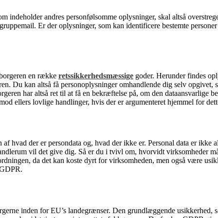
om indeholder andres personfølsomme oplysninger, skal altså overstreges
gruppemail. Er der oplysninger, som kan identificere bestemte personer
t borgeren en række
retssikkerhedsmæssige
goder. Herunder findes oply
en. Du kan altså få personoplysninger omhandlende dig selv opgivet, så
orgeren har altså ret til at få en bekræftelse på, om den dataansvarlige
mod ellers lovlige handlinger, hvis der er argumenteret hjemmel for dett
f hvad der er persondata og, hvad der ikke er. Personal data er ikke alti
 handlerum vil det give dig. Så er du i tvivl om, hvorvidt virksomheder 
ordningen, da det kan koste dyrt for virksomheden, men også være usikke
ed GDPR.
rgerne inden for EU’s landegrænser. Den grundlæggende usikkerhed, som