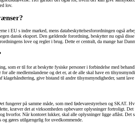
ed lov.
rænser?
erne i EU s indre marked, mens databeskyttelsesforordningen også arb
gen dansk eksport. Den gældende forordning, beskytter nu også disse vi
ordningens love og regler i brug. Dette er centralt, da mange har Da
?
ing, som er til for at beskytte fysiske personer i forbindelse med beha
 for alle medlemslandene og det er, at de alle skal have en tilsynsm
f klagehåndtering, give bistand til andre tilsynsmyndigheder, samt lav
Det fungerer på samme måde, som med fødevarestyrelsen og SKAT. Hvis 
dette, kræver det at virksomheden opbevarer oplysninger fortroligt. Det v
hvorfor. Når kontoret lukker, skal alle oplysninger ligge aflåst. Det
es og gøres utilgængelig for uvedkommende.