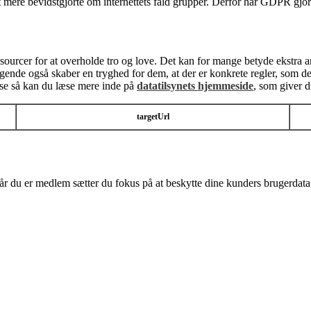
vet mere bevidstgjorte om internettets fald grupper. Derfor har GDPR gj
sourcer for at overholde tro og love. Det kan for mange betyde ekstra a
 også skaber en tryghed for dem, at der er konkrete regler, som de ska
se så kan du læse mere inde på
datatilsynets hjemmeside
, som giver di
targetUrl
 er medlem sætter du fokus på at beskytte dine kunders brugerdata, 