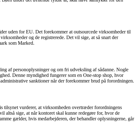
ejder uden for EU. Det forekommer at outsourcede virksomheder til
rksomheder og de registrerede. Det vil sige, at så snart der
nmark som Marked.
ndling af personoplysninger og om fri udveksling af sådanne. Nogle
yndighed. Denne myndighed fungerer som en One-stop shop, hvor
e administrative sanktioner når der forekommer brud på forordningen.
tilsynet vurderer, at virksomheden overtræder forordningens
il altså sige, at når kontoret skal kunne redegøre for, hvor de
 samme gælder, hvis medarbejderen, der behandler oplysningerne, går