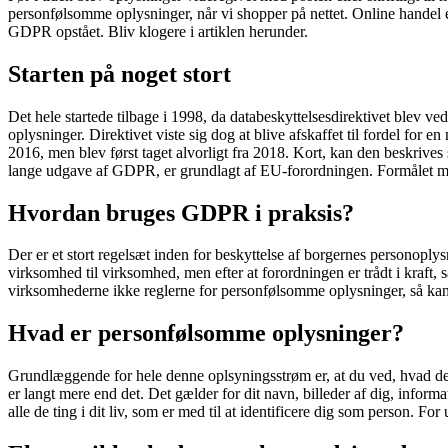
personfølsomme oplysninger, når vi shopper på nettet. Online handel 
GDPR opstået. Bliv klogere i artiklen herunder.
Starten på noget stort
Det hele startede tilbage i 1998, da databeskyttelsesdirektivet blev ve
oplysninger. Direktivet viste sig dog at blive afskaffet til fordel for
2016, men blev først taget alvorligt fra 2018. Kort, kan den beskrive
lange udgave af GDPR, er grundlagt af EU-forordningen. Formålet me
Hvordan bruges GDPR i praksis?
Der er et stort regelsæt inden for beskyttelse af borgernes personopl
virksomhed til virksomhed, men efter at forordningen er trådt i kraft
virksomhederne ikke reglerne for personfølsomme oplysninger, så ka
Hvad er personfølsomme oplysninger?
Grundlæggende for hele denne oplsyningsstrøm er, at du ved, hvad d
er langt mere end det. Det gælder for dit navn, billeder af dig, infor
alle de ting i dit liv, som er med til at identificere dig som person