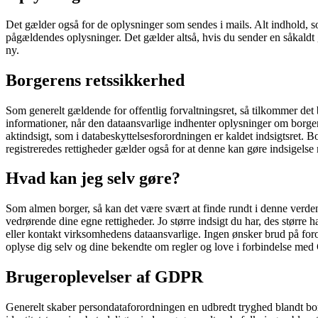
Det gælder også for de oplysninger som sendes i mails. Alt indhold, s
pågældendes oplysninger. Det gælder altså, hvis du sender en såkaldt 
ny.
Borgerens retssikkerhed
Som generelt gældende for offentlig forvaltningsret, så tilkommer de
informationer, når den dataansvarlige indhenter oplysninger om borger
aktindsigt, som i databeskyttelsesforordningen er kaldet indsigtsret. B
registreredes rettigheder gælder også for at denne kan gøre indsigelse 
Hvad kan jeg selv gøre?
Som almen borger, så kan det være svært at finde rundt i denne verden a
vedrørende dine egne rettigheder. Jo større indsigt du har, des større
eller kontakt virksomhedens dataansvarlige. Ingen ønsker brud på for
oplyse dig selv og dine bekendte om regler og love i forbindelse m
Brugeroplevelser af GDPR
Generelt skaber persondataforordningen en udbredt tryghed blandt bo